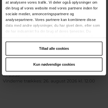
at analysere vores trafik. Vi deler også oplysninger om
Dit valg
din brug af vores website med vores partnere inden for
sociale medier, annonceringspartnere og
🎟
Lodder:
50
analysepartnere. Vores partnere kan kombinere disse
🎁
Abonnement:
Nej
data med andre oplysninger, du har givet dem, eller som
Pris:
300 DKK
de har indsamlet fra din brug af deres tjenester. Du
samtykker til vores cookies, hvis du fortsætter med at
anvende vores hjemmeside.
Jeg accepterer vilkår og betingelser
*
Tillad alle cookies
Gå til betaling
Kun nødvendige cookies
Lotteriet slutter om : 17 dage
- 25. august 2026
kl. 23.59
Vinderne trækkes: 26. august 2026 kl. 12.00