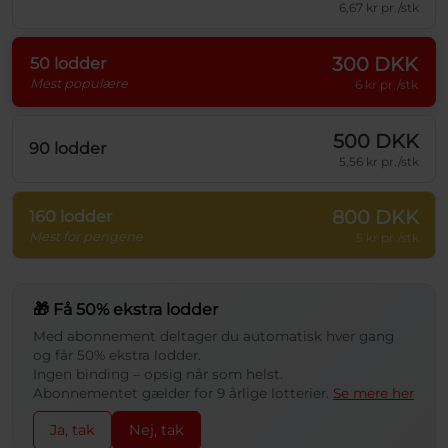
6,67 kr pr./stk
300 DKK
50 lodder
Mest populære
6 kr pr./stk
500 DKK
90 lodder
5,56 kr pr./stk
800 DKK
160 lodder
Mest for pengene
5 kr pr./stk
🎁 Få 50% ekstra lodder
Med abonnement deltager du automatisk hver gang
og får 50% ekstra lodder.
Ingen binding – opsig når som helst.
Abonnementet gælder for 9 årlige lotterier.
Se mere her
Ja, tak
Nej, tak