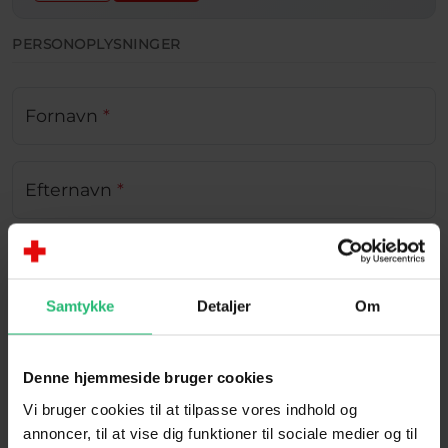
PERSONOPLYSNINGER
Fornavn
*
Efternavn
*
E-mail
*
Samtykke
Detaljer
Om
Mobil
*
Denne hjemmeside bruger cookies
Betal via
Vi bruger cookies til at tilpasse vores indhold og
MobilePay
Betalingskort
annoncer, til at vise dig funktioner til sociale medier og til