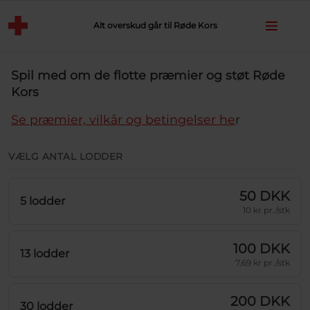
Alt overskud går til Røde Kors
Spil med om de flotte præmier og støt Røde
Kors
Se præmier, vilkår og betingelser he
r
VÆLG ANTAL LODDER
50 DKK
5 lodder
10 kr pr./stk
100 DKK
13 lodder
7,69 kr pr./stk
200 DKK
30 lodder