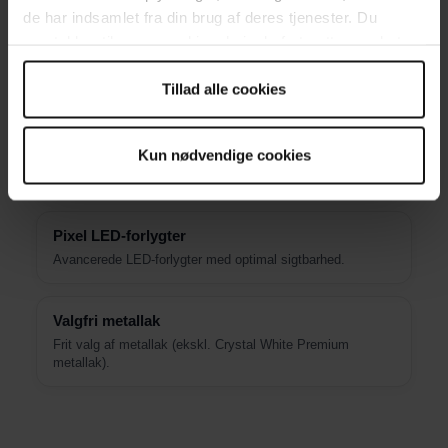
Giver en lys og rummelig kabine.
de har indsamlet fra din brug af deres tjenester. Du
samtykker til vores cookies, hvis du fortsætter med at
anvende vores hjemmeside.
360° parkeringskamera
Tillad alle cookies
Fuldt overblik omkring bilen ved parkering.
Parkeringssensorer
Kun nødvendige cookies
Sensorer for, bag og i siderne hjælper ved manøvrering.
Pixel LED-forlygter
Avancerede LED-forlygter med optimal sigtbarhed.
Valgfri metallak
Frit valg af metallak (ekskl. Crystal White Premium
metallak).