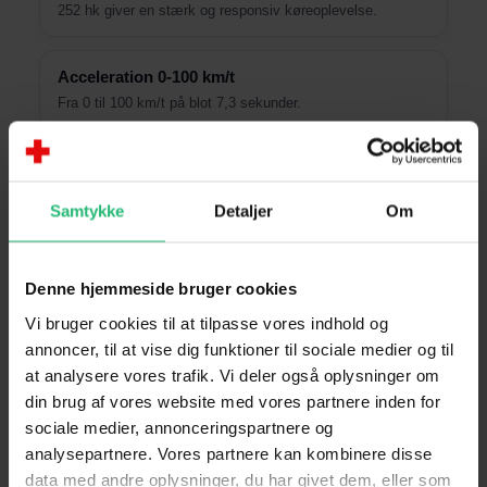
252 hk giver en stærk og responsiv køreoplevelse.
Acceleration 0-100 km/t
Fra 0 til 100 km/t på blot 7,3 sekunder.
Klimapakke
Varmepumpe samt el-opvarmede bagsæder, rat og
Samtykke
Detaljer
Om
sprinklersystem.
20” letmetalfælge
Denne hjemmeside bruger cookies
Store fælge der understreger bilens sporty design.
Vi bruger cookies til at tilpasse vores indhold og
annoncer, til at vise dig funktioner til sociale medier og til
Harman Kardon Premium Sound
at analysere vores trafik. Vi deler også oplysninger om
din brug af vores website med vores partnere inden for
Premium lydanlæg med kraftfuld og detaljeret lyd.
sociale medier, annonceringspartnere og
analysepartnere. Vores partnere kan kombinere disse
Panoramatag
data med andre oplysninger, du har givet dem, eller som